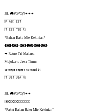
38: 🚚📦📦📦✈✈✈
🇵​🇦​🇰​🇪​🇹​
🇹​🇪​🇸​🇹​🇪​🇷​
*Bahan Baku Mie Kekinian*
🅢🅘🅐🅟 🅜🅔🅛🅤🅝🅒🅤🅡
➡ Retno Tri Maharsi
Mojokerto Jawa Timur
𝖘𝖊𝖒𝖔𝖌𝖆 𝖘𝖊𝖌𝖊𝖗𝖆 𝖘𝖆𝖒𝖕𝖆𝖎 𝖉𝖎
🇹​🇺​🇯​🇺​🇦​🇳​
38: 🚚📦📦📦✈✈
3️⃣0⃣0⃣0⃣🇵​🇴​🇷​🇸​🇮​
*Paket Bahan Baku Mie Kekinian*