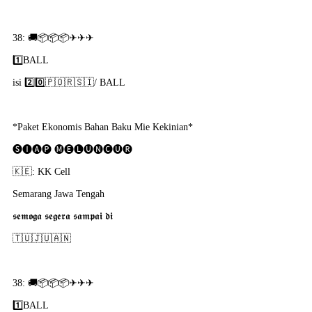
38: 🚚📦📦📦✈✈✈
1️⃣BALL
isi 2️⃣0️⃣🇵​🇴​🇷​🇸​🇮​/ BALL
*Paket Ekonomis Bahan Baku Mie Kekinian*
🅢🅘🅐🅟 🅜🅔🅛🅤🅝🅒🅤🅡
🇰​🇪: KK Cell
Semarang Jawa Tengah
𝖘𝖊𝖒𝖔𝖌𝖆 𝖘𝖊𝖌𝖊𝖗𝖆 𝖘𝖆𝖒𝖕𝖆𝖎 𝖉𝖎
🇹​🇺​🇯​🇺​🇦​🇳​
38: 🚚📦📦📦✈✈✈
1️⃣BALL