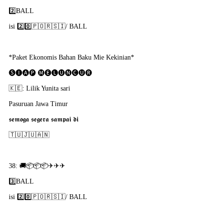
2️⃣BALL
isi 2️⃣0️⃣🇵​🇴​🇷​🇸​🇮​/ BALL
*Paket Ekonomis Bahan Baku Mie Kekinian*
🅢🅘🅐🅟 🅜🅔🅛🅤🅝🅒🅤🅡
🇰​🇪: Lilik Yunita sari
Pasuruan Jawa Timur
𝖘𝖊𝖒𝖔𝖌𝖆 𝖘𝖊𝖌𝖊𝖗𝖆 𝖘𝖆𝖒𝖕𝖆𝖎 𝖉𝖎
🇹​🇺​🇯​🇺​🇦​🇳​
38: 🚚📦📦📦✈✈✈
3️⃣BALL
isi 2️⃣0️⃣🇵​🇴​🇷​🇸​🇮​/ BALL