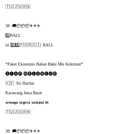
🇹​🇺​🇯​🇺​🇦​🇳​
38: 🚚📦📦📦✈✈✈
3️⃣BALL
isi 2️⃣0️⃣🇵​🇴​🇷​🇸​🇮​/ BALL
*Paket Ekonomis Bahan Baku Mie Kekinian*
🅢🅘🅐🅟 🅜🅔🅛🅤🅝🅒🅤🅡
🇰​🇪: Sri Hartini
Karawang Jawa Barat
𝖘𝖊𝖒𝖔𝖌𝖆 𝖘𝖊𝖌𝖊𝖗𝖆 𝖘𝖆𝖒𝖕𝖆𝖎 𝖉𝖎
🇹​🇺​🇯​🇺​🇦​🇳​
38: 🚚📦📦📦✈✈✈