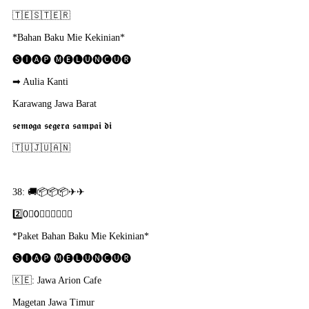
🇹​🇪​🇸​🇹​🇪​🇷​
*Bahan Baku Mie Kekinian*
🅢🅘🅐🅟 🅜🅔🅛🅤🅝🅒🅤🅡
➡ Aulia Kanti
Karawang Jawa Barat
𝖘𝖊𝖒𝖔𝖌𝖆 𝖘𝖊𝖌𝖊𝖗𝖆 𝖘𝖆𝖒𝖕𝖆𝖎 𝖉𝖎
🇹​🇺​🇯​🇺​🇦​🇳​
38: 🚚📦📦📦✈✈
2️⃣0⃣0⃣🇵​🇴​🇷​🇸​🇮​
*Paket Bahan Baku Mie Kekinian*
🅢🅘🅐🅟 🅜🅔🅛🅤🅝🅒🅤🅡
🇰​🇪: Jawa Arion Cafe
Magetan Jawa Timur