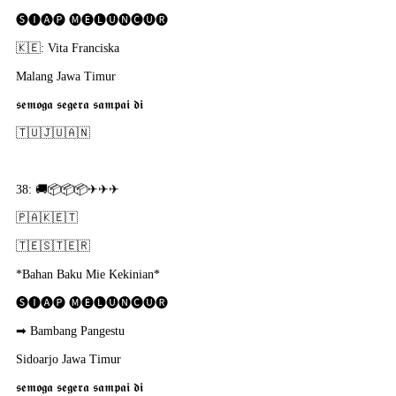
🅢🅘🅐🅟 🅜🅔🅛🅤🅝🅒🅤🅡
🇰​🇪: Vita Franciska
Malang Jawa Timur
𝖘𝖊𝖒𝖔𝖌𝖆 𝖘𝖊𝖌𝖊𝖗𝖆 𝖘𝖆𝖒𝖕𝖆𝖎 𝖉𝖎
🇹​🇺​🇯​🇺​🇦​🇳​
38: 🚚📦📦📦✈✈✈
🇵​🇦​🇰​🇪​🇹​
🇹​🇪​🇸​🇹​🇪​🇷​
*Bahan Baku Mie Kekinian*
🅢🅘🅐🅟 🅜🅔🅛🅤🅝🅒🅤🅡
➡ Bambang Pangestu
Sidoarjo Jawa Timur
𝖘𝖊𝖒𝖔𝖌𝖆 𝖘𝖊𝖌𝖊𝖗𝖆 𝖘𝖆𝖒𝖕𝖆𝖎 𝖉𝖎