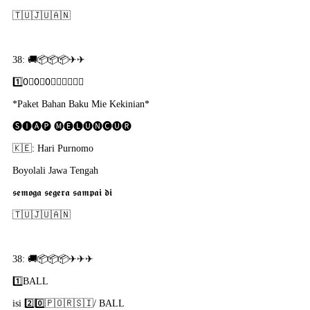
🇹​🇺​🇯​🇺​🇦​🇳
38: 🚚📦📦📦✈✈
1️⃣0⃣0⃣0⃣🇵​🇴​🇷​🇸​🇮​
*Paket Bahan Baku Mie Kekinian*
🅢🅘🅐🅟 🅜🅔🅛🅤🅝🅒🅤🅡
🇰​🇪: Hari Purnomo
Boyolali Jawa Tengah
𝖘𝖊𝖒𝖔𝖌𝖆 𝖘𝖊𝖌𝖊𝖗𝖆 𝖘𝖆𝖒𝖕𝖆𝖎 𝖉𝖎
🇹​🇺​🇯​🇺​🇦​🇳
38: 🚚📦📦📦✈✈✈
1️⃣BALL
isi 2️⃣0️⃣🇵​🇴​🇷​🇸​🇮​/ BALL