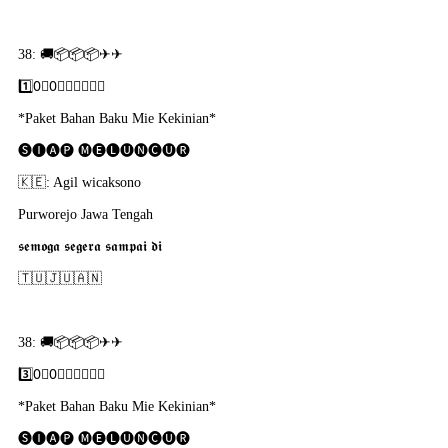
38: 🚚📦📦📦✈✈
1️⃣0⃣0⃣🇵​🇴​🇷​🇸​🇮​
*Paket Bahan Baku Mie Kekinian*
🅢🅘🅐🅟 🅜🅔🅛🅤🅝🅒🅤🅡
🇰​🇪: Agil wicaksono
Purworejo Jawa Tengah
𝖘𝖊𝖒𝖔𝖌𝖆 𝖘𝖊𝖌𝖊𝖗𝖆 𝖘𝖆𝖒𝖕𝖆𝖎 𝖉𝖎
🇹​🇺​🇯​🇺​🇦​🇳
38: 🚚📦📦📦✈✈
3️⃣0⃣0⃣🇵​🇴​🇷​🇸​🇮​
*Paket Bahan Baku Mie Kekinian*
🅢🅘🅐🅟 🅜🅔🅛🅤🅝🅒🅤🅡