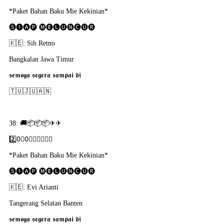
*Paket Bahan Baku Mie Kekinian*
🅢🅘🅐🅟 🅜🅔🅛🅤🅝🅒🅤🅡
🇰​🇪: Sih Retno
Bangkalan Jawa Timur
𝖘𝖊𝖒𝖔𝖌𝖆 𝖘𝖊𝖌𝖊𝖗𝖆 𝖘𝖆𝖒𝖕𝖆𝖎 𝖉𝖎
🇹​🇺​🇯​🇺​🇦​🇳
38: 🚚📦📦📦✈✈
2️⃣0⃣0⃣🇵​🇴​🇷​🇸​🇮​
*Paket Bahan Baku Mie Kekinian*
🅢🅘🅐🅟 🅜🅔🅛🅤🅝🅒🅤🅡
🇰​🇪: Evi Arianti
Tangerang Selatan Banten
𝖘𝖊𝖒𝖔𝖌𝖆 𝖘𝖊𝖌𝖊𝖗𝖆 𝖘𝖆𝖒𝖕𝖆𝖎 𝖉𝖎