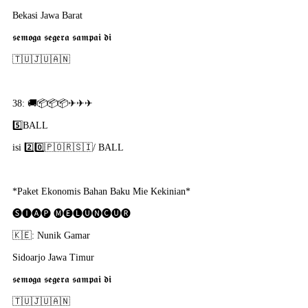
Bekasi Jawa Barat
𝖘𝖊𝖒𝖔𝖌𝖆 𝖘𝖊𝖌𝖊𝖗𝖆 𝖘𝖆𝖒𝖕𝖆𝖎 𝖉𝖎
🇹​🇺​🇯​🇺​🇦​🇳​
38: 🚚📦📦📦✈✈✈
5️⃣BALL
isi 2️⃣0️⃣🇵​🇴​🇷​🇸​🇮​/ BALL
*Paket Ekonomis Bahan Baku Mie Kekinian*
🅢🅘🅐🅟 🅜🅔🅛🅤🅝🅒🅤🅡
🇰​🇪: Nunik Gamar
Sidoarjo Jawa Timur
𝖘𝖊𝖒𝖔𝖌𝖆 𝖘𝖊𝖌𝖊𝖗𝖆 𝖘𝖆𝖒𝖕𝖆𝖎 𝖉𝖎
🇹​🇺​🇯​🇺​🇦​🇳​