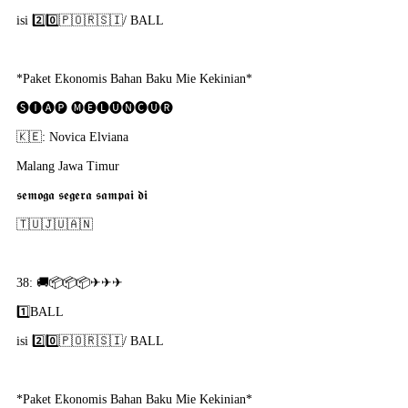
isi 2️⃣0️⃣🇵​🇴​🇷​🇸​🇮​/ BALL
*Paket Ekonomis Bahan Baku Mie Kekinian*
🅢🅘🅐🅟 🅜🅔🅛🅤🅝🅒🅤🅡
🇰​🇪: Novica Elviana
Malang Jawa Timur
𝖘𝖊𝖒𝖔𝖌𝖆 𝖘𝖊𝖌𝖊𝖗𝖆 𝖘𝖆𝖒𝖕𝖆𝖎 𝖉𝖎
🇹​🇺​🇯​🇺​🇦​🇳​
38: 🚚📦📦📦✈✈✈
1️⃣BALL
isi 2️⃣0️⃣🇵​🇴​🇷​🇸​🇮​/ BALL
*Paket Ekonomis Bahan Baku Mie Kekinian*