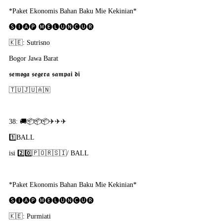
*Paket Ekonomis Bahan Baku Mie Kekinian*
🅢🅘🅐🅟 🅜🅔🅛🅤🅝🅒🅤🅡
🇰​🇪: Sutrisno
Bogor Jawa Barat
𝖘𝖊𝖒𝖔𝖌𝖆 𝖘𝖊𝖌𝖊𝖗𝖆 𝖘𝖆𝖒𝖕𝖆𝖎 𝖉𝖎
🇹​🇺​🇯​🇺​🇦​🇳​
38: 🚚📦📦📦✈✈✈
1️⃣BALL
isi 2️⃣0️⃣🇵​🇴​🇷​🇸​🇮​/ BALL
*Paket Ekonomis Bahan Baku Mie Kekinian*
🅢🅘🅐🅟 🅜🅔🅛🅤🅝🅒🅤🅡
🇰​🇪: Purmiati