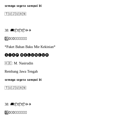
𝖘𝖊𝖒𝖔𝖌𝖆 𝖘𝖊𝖌𝖊𝖗𝖆 𝖘𝖆𝖒𝖕𝖆𝖎 𝖉𝖎
🇹​🇺​🇯​🇺​🇦​🇳
38: 🚚📦📦📦✈✈
1️⃣0⃣0⃣🇵​🇴​🇷​🇸​🇮​
*Paket Bahan Baku Mie Kekinian*
🅢🅘🅐🅟 🅜🅔🅛🅤🅝🅒🅤🅡
🇰​🇪: M. Nasirudin
Rembang Jawa Tengah
𝖘𝖊𝖒𝖔𝖌𝖆 𝖘𝖊𝖌𝖊𝖗𝖆 𝖘𝖆𝖒𝖕𝖆𝖎 𝖉𝖎
🇹​🇺​🇯​🇺​🇦​🇳
38: 🚚📦📦📦✈✈
5️⃣0⃣0⃣🇵​🇴​🇷​🇸​🇮​