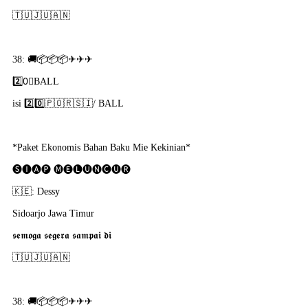
🇹​🇺​🇯​🇺​🇦​🇳
38: 🚚📦📦📦✈✈✈
2️⃣0⃣BALL
isi 2️⃣0️⃣🇵​🇴​🇷​🇸​🇮​/ BALL
*Paket Ekonomis Bahan Baku Mie Kekinian*
🅢🅘🅐🅟 🅜🅔🅛🅤🅝🅒🅤🅡
🇰​🇪: Dessy
Sidoarjo Jawa Timur
𝖘𝖊𝖒𝖔𝖌𝖆 𝖘𝖊𝖌𝖊𝖗𝖆 𝖘𝖆𝖒𝖕𝖆𝖎 𝖉𝖎
🇹​🇺​🇯​🇺​🇦​🇳​
38: 🚚📦📦📦✈✈✈