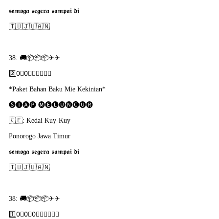
𝖘𝖊𝖒𝖔𝖌𝖆 𝖘𝖊𝖌𝖊𝖗𝖆 𝖘𝖆𝖒𝖕𝖆𝖎 𝖉𝖎
🇹​🇺​🇯​🇺​🇦​🇳
38: 🚚📦📦📦✈✈
2️⃣0⃣0⃣🇵​🇴​🇷​🇸​🇮​
*Paket Bahan Baku Mie Kekinian*
🅢🅘🅐🅟 🅜🅔🅛🅤🅝🅒🅤🅡
🇰​🇪: Kedai Kuy-Kuy
Ponorogo Jawa Timur
𝖘𝖊𝖒𝖔𝖌𝖆 𝖘𝖊𝖌𝖊𝖗𝖆 𝖘𝖆𝖒𝖕𝖆𝖎 𝖉𝖎
🇹​🇺​🇯​🇺​🇦​🇳
38: 🚚📦📦📦✈✈
1️⃣0⃣0⃣0⃣🇵​🇴​🇷​🇸​🇮​