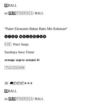
2️⃣BALL
isi 2️⃣0️⃣🇵​🇴​🇷​🇸​🇮​/ BALL
*Paket Ekonomis Bahan Baku Mie Kekinian*
🅢🅘🅐🅟 🅜🅔🅛🅤🅝🅒🅤🅡
🇰​🇪: Putri Senja
Surabaya Jawa Timur
𝖘𝖊𝖒𝖔𝖌𝖆 𝖘𝖊𝖌𝖊𝖗𝖆 𝖘𝖆𝖒𝖕𝖆𝖎 𝖉𝖎
🇹​🇺​🇯​🇺​🇦​🇳​
38: 🚚📦📦📦✈✈✈
2️⃣BALL
isi 2️⃣0️⃣🇵​🇴​🇷​🇸​🇮​/ BALL