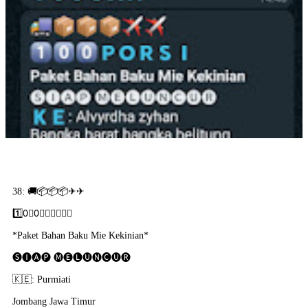
38: 🚚📦📦📦✈✈
1️⃣0⃣0⃣🇵​🇴​🇷​🇸​🇮​
*Paket Bahan Baku Mie Kekinian*
🅢🅘🅐🅟 🅜🅔🅛🅤🅝🅒🅤🅡
🇰​🇪: Purmiati
Jombang Jawa Timur