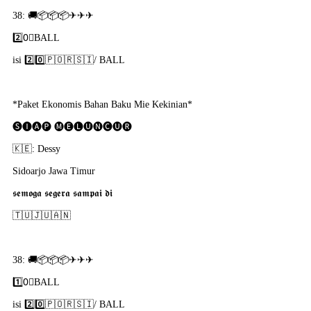
38: 🚚📦📦📦✈✈✈
2️⃣0⃣BALL
isi 2️⃣0️⃣🇵​🇴​🇷​🇸​🇮​/ BALL
*Paket Ekonomis Bahan Baku Mie Kekinian*
🅢🅘🅐🅟 🅜🅔🅛🅤🅝🅒🅤🅡
🇰​🇪: Dessy
Sidoarjo Jawa Timur
𝖘𝖊𝖒𝖔𝖌𝖆 𝖘𝖊𝖌𝖊𝖗𝖆 𝖘𝖆𝖒𝖕𝖆𝖎 𝖉𝖎
🇹​🇺​🇯​🇺​🇦​🇳​
38: 🚚📦📦📦✈✈✈
1️⃣0⃣BALL
isi 2️⃣0️⃣🇵​🇴​🇷​🇸​🇮​/ BALL