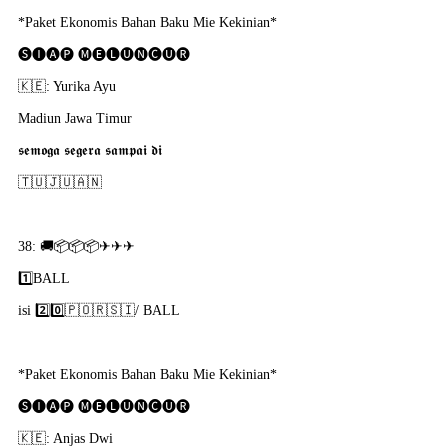
*Paket Ekonomis Bahan Baku Mie Kekinian*
🅢🅘🅐🅟 🅜🅔🅛🅤🅝🅒🅤🅡
🇰​🇪: Yurika Ayu
Madiun Jawa Timur
𝖘𝖊𝖒𝖔𝖌𝖆 𝖘𝖊𝖌𝖊𝖗𝖆 𝖘𝖆𝖒𝖕𝖆𝖎 𝖉𝖎
🇹​🇺​🇯​🇺​🇦​🇳​
38: 🚚📦📦📦✈✈✈
1️⃣BALL
isi 2️⃣0️⃣🇵​🇴​🇷​🇸​🇮​/ BALL
*Paket Ekonomis Bahan Baku Mie Kekinian*
🅢🅘🅐🅟 🅜🅔🅛🅤🅝🅒🅤🅡
🇰​🇪: Anjas Dwi