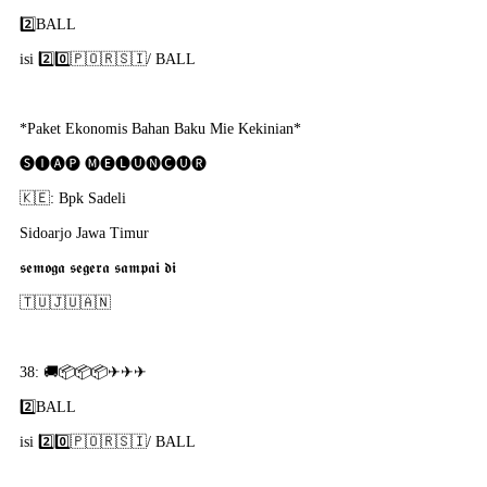
2️⃣BALL
isi 2️⃣0️⃣🇵​🇴​🇷​🇸​🇮​/ BALL
*Paket Ekonomis Bahan Baku Mie Kekinian*
🅢🅘🅐🅟 🅜🅔🅛🅤🅝🅒🅤🅡
🇰​🇪: Bpk Sadeli
Sidoarjo Jawa Timur
𝖘𝖊𝖒𝖔𝖌𝖆 𝖘𝖊𝖌𝖊𝖗𝖆 𝖘𝖆𝖒𝖕𝖆𝖎 𝖉𝖎
🇹​🇺​🇯​🇺​🇦​🇳​
38: 🚚📦📦📦✈✈✈
2️⃣BALL
isi 2️⃣0️⃣🇵​🇴​🇷​🇸​🇮​/ BALL