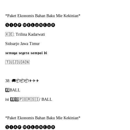
*Paket Ekonomis Bahan Baku Mie Kekinian*
🅢🅘🅐🅟 🅜🅔🅛🅤🅝🅒🅤🅡
🇰​🇪: Trilina Kadarwati
Sidoarjo Jawa Timur
𝖘𝖊𝖒𝖔𝖌𝖆 𝖘𝖊𝖌𝖊𝖗𝖆 𝖘𝖆𝖒𝖕𝖆𝖎 𝖉𝖎
🇹​🇺​🇯​🇺​🇦​🇳​
38: 🚚📦📦📦✈✈✈
2️⃣BALL
isi 2️⃣0️⃣🇵​🇴​🇷​🇸​🇮​/ BALL
*Paket Ekonomis Bahan Baku Mie Kekinian*
🅢🅘🅐🅟 🅜🅔🅛🅤🅝🅒🅤🅡