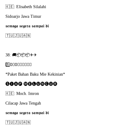
🇰​🇪: Elisabeth Silalahi
Sidoarjo Jawa Timur
𝖘𝖊𝖒𝖔𝖌𝖆 𝖘𝖊𝖌𝖊𝖗𝖆 𝖘𝖆𝖒𝖕𝖆𝖎 𝖉𝖎
🇹​🇺​🇯​🇺​🇦​🇳
38: 🚚📦📦📦✈✈
1️⃣0⃣0⃣🇵​🇴​🇷​🇸​🇮​
*Paket Bahan Baku Mie Kekinian*
🅢🅘🅐🅟 🅜🅔🅛🅤🅝🅒🅤🅡
🇰​🇪: Moch. Imron
Cilacap Jawa Tengah
𝖘𝖊𝖒𝖔𝖌𝖆 𝖘𝖊𝖌𝖊𝖗𝖆 𝖘𝖆𝖒𝖕𝖆𝖎 𝖉𝖎
🇹​🇺​🇯​🇺​🇦​🇳