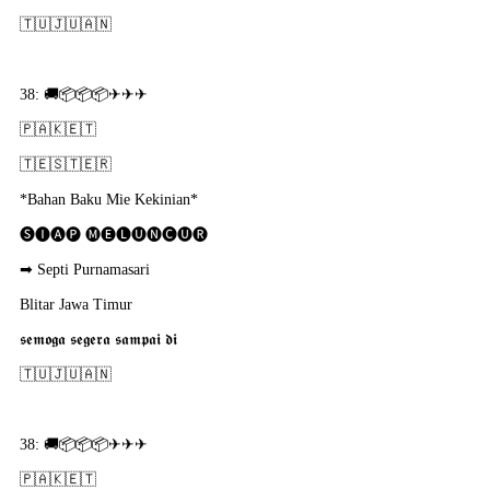
🇹​🇺​🇯​🇺​🇦​🇳​
38: 🚚📦📦📦✈✈✈
🇵​🇦​🇰​🇪​🇹​
🇹​🇪​🇸​🇹​🇪​🇷​
*Bahan Baku Mie Kekinian*
🅢🅘🅐🅟 🅜🅔🅛🅤🅝🅒🅤🅡
➡ Septi Purnamasari
Blitar Jawa Timur
𝖘𝖊𝖒𝖔𝖌𝖆 𝖘𝖊𝖌𝖊𝖗𝖆 𝖘𝖆𝖒𝖕𝖆𝖎 𝖉𝖎
🇹​🇺​🇯​🇺​🇦​🇳​
38: 🚚📦📦📦✈✈✈
🇵​🇦​🇰​🇪​🇹​