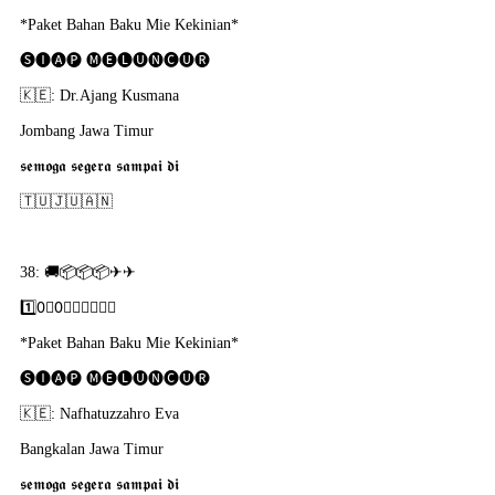
*Paket Bahan Baku Mie Kekinian*
🅢🅘🅐🅟 🅜🅔🅛🅤🅝🅒🅤🅡
🇰​🇪: Dr.Ajang Kusmana
Jombang Jawa Timur
𝖘𝖊𝖒𝖔𝖌𝖆 𝖘𝖊𝖌𝖊𝖗𝖆 𝖘𝖆𝖒𝖕𝖆𝖎 𝖉𝖎
🇹​🇺​🇯​🇺​🇦​🇳
38: 🚚📦📦📦✈✈
1️⃣0⃣0⃣🇵​🇴​🇷​🇸​🇮​
*Paket Bahan Baku Mie Kekinian*
🅢🅘🅐🅟 🅜🅔🅛🅤🅝🅒🅤🅡
🇰​🇪: Nafhatuzzahro Eva
Bangkalan Jawa Timur
𝖘𝖊𝖒𝖔𝖌𝖆 𝖘𝖊𝖌𝖊𝖗𝖆 𝖘𝖆𝖒𝖕𝖆𝖎 𝖉𝖎