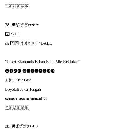
🇹​🇺​🇯​🇺​🇦​🇳​
38: 🚚📦📦📦✈✈✈
5️⃣BALL
isi 2️⃣0️⃣🇵​🇴​🇷​🇸​🇮​/ BALL
*Paket Ekonomis Bahan Baku Mie Kekinian*
🅢🅘🅐🅟 🅜🅔🅛🅤🅝🅒🅤🅡
🇰​🇪: Eri / Gito
Boyolali Jawa Tengah
𝖘𝖊𝖒𝖔𝖌𝖆 𝖘𝖊𝖌𝖊𝖗𝖆 𝖘𝖆𝖒𝖕𝖆𝖎 𝖉𝖎
🇹​🇺​🇯​🇺​🇦​🇳​
38: 🚚📦📦📦✈✈✈