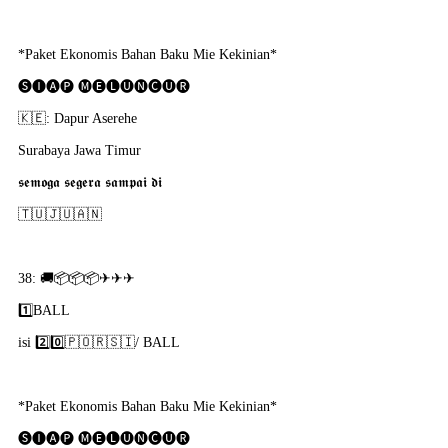
*Paket Ekonomis Bahan Baku Mie Kekinian*
🅢🅘🅐🅟 🅜🅔🅛🅤🅝🅒🅤🅡
🇰​🇪: Dapur Aserehe
Surabaya Jawa Timur
𝖘𝖊𝖒𝖔𝖌𝖆 𝖘𝖊𝖌𝖊𝖗𝖆 𝖘𝖆𝖒𝖕𝖆𝖎 𝖉𝖎
🇹​🇺​🇯​🇺​🇦​🇳​
38: 🚚📦📦📦✈✈✈
1️⃣BALL
isi 2️⃣0️⃣🇵​🇴​🇷​🇸​🇮​/ BALL
*Paket Ekonomis Bahan Baku Mie Kekinian*
🅢🅘🅐🅟 🅜🅔🅛🅤🅝🅒🅤🅡