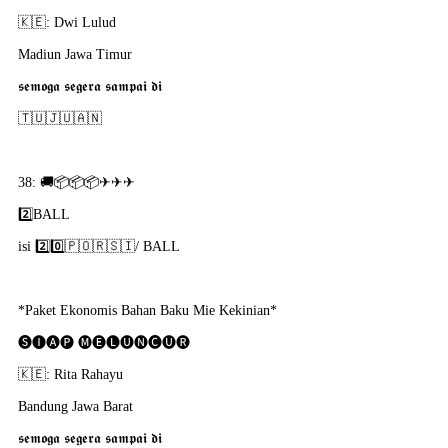
🇰​🇪: Dwi Lulud
Madiun Jawa Timur
𝖘𝖊𝖒𝖔𝖌𝖆 𝖘𝖊𝖌𝖊𝖗𝖆 𝖘𝖆𝖒𝖕𝖆𝖎 𝖉𝖎
🇹​🇺​🇯​🇺​🇦​🇳​
38: 🚚📦📦📦✈✈✈
2️⃣BALL
isi 2️⃣0️⃣🇵​🇴​🇷​🇸​🇮​/ BALL
*Paket Ekonomis Bahan Baku Mie Kekinian*
🅢🅘🅐🅟 🅜🅔🅛🅤🅝🅒🅤🅡
🇰​🇪: Rita Rahayu
Bandung Jawa Barat
𝖘𝖊𝖒𝖔𝖌𝖆 𝖘𝖊𝖌𝖊𝖗𝖆 𝖘𝖆𝖒𝖕𝖆𝖎 𝖉𝖎