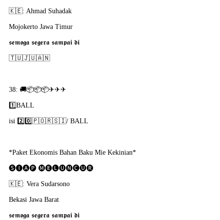
🇰​🇪: Ahmad Suhadak
Mojokerto Jawa Timur
𝖘𝖊𝖒𝖔𝖌𝖆 𝖘𝖊𝖌𝖊𝖗𝖆 𝖘𝖆𝖒𝖕𝖆𝖎 𝖉𝖎
🇹​🇺​🇯​🇺​🇦​🇳​
38: 🚚📦📦📦✈✈✈
1️⃣BALL
isi 2️⃣0️⃣🇵​🇴​🇷​🇸​🇮​/ BALL
*Paket Ekonomis Bahan Baku Mie Kekinian*
🅢🅘🅐🅟 🅜🅔🅛🅤🅝🅒🅤🅡
🇰​🇪: Vera Sudarsono
Bekasi Jawa Barat
𝖘𝖊𝖒𝖔𝖌𝖆 𝖘𝖊𝖌𝖊𝖗𝖆 𝖘𝖆𝖒𝖕𝖆𝖎 𝖉𝖎