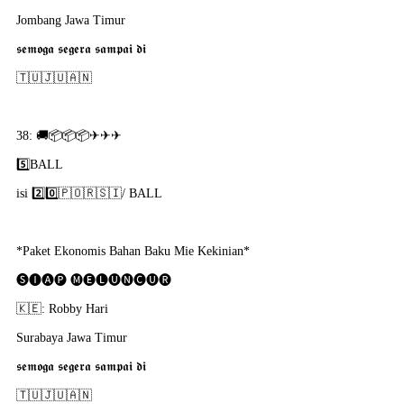
Jombang Jawa Timur
𝖘𝖊𝖒𝖔𝖌𝖆 𝖘𝖊𝖌𝖊𝖗𝖆 𝖘𝖆𝖒𝖕𝖆𝖎 𝖉𝖎
🇹​🇺​🇯​🇺​🇦​🇳​
38: 🚚📦📦📦✈✈✈
5️⃣BALL
isi 2️⃣0️⃣🇵​🇴​🇷​🇸​🇮​/ BALL
*Paket Ekonomis Bahan Baku Mie Kekinian*
🅢🅘🅐🅟 🅜🅔🅛🅤🅝🅒🅤🅡
🇰​🇪: Robby Hari
Surabaya Jawa Timur
𝖘𝖊𝖒𝖔𝖌𝖆 𝖘𝖊𝖌𝖊𝖗𝖆 𝖘𝖆𝖒𝖕𝖆𝖎 𝖉𝖎
🇹​🇺​🇯​🇺​🇦​🇳​