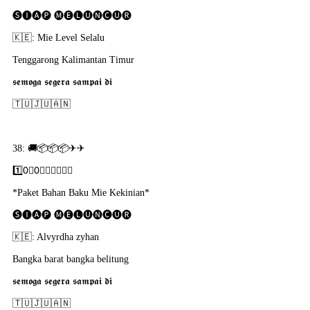
🅢🅘🅐🅟 🅜🅔🅛🅤🅝🅒🅤🅡
🇰​🇪: Mie Level Selalu
Tenggarong Kalimantan Timur
𝖘𝖊𝖒𝖔𝖌𝖆 𝖘𝖊𝖌𝖊𝖗𝖆 𝖘𝖆𝖒𝖕𝖆𝖎 𝖉𝖎
🇹​🇺​🇯​🇺​🇦​🇳
38: 🚚📦📦📦✈✈
1️⃣0⃣0⃣🇵​🇴​🇷​🇸​🇮​
*Paket Bahan Baku Mie Kekinian*
🅢🅘🅐🅟 🅜🅔🅛🅤🅝🅒🅤🅡
🇰​🇪: Alvyrdha zyhan
Bangka barat bangka belitung
𝖘𝖊𝖒𝖔𝖌𝖆 𝖘𝖊𝖌𝖊𝖗𝖆 𝖘𝖆𝖒𝖕𝖆𝖎 𝖉𝖎
🇹​🇺​🇯​🇺​🇦​🇳